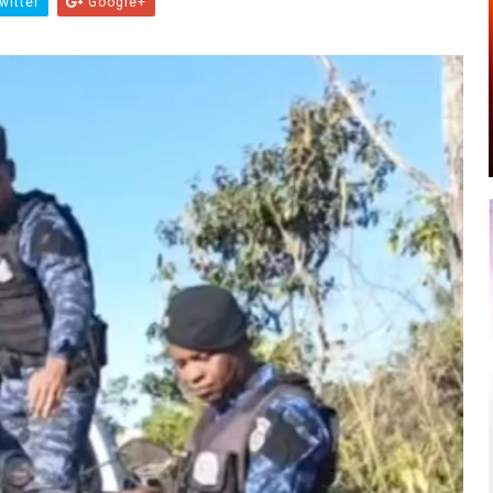
witter
Google+