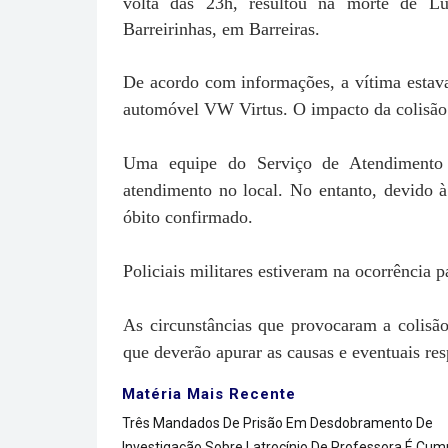
volta das 23h, resultou na morte de Lu
Barreirinhas, em Barreiras.
De acordo com informações, a vítima estav
automóvel VW Virtus. O impacto da colisão f
Uma equipe do Serviço de Atendimento
atendimento no local. No entanto, devido à
óbito confirmado.
Policiais militares estiveram na ocorrência pa
As circunstâncias que provocaram a colisão
que deverão apurar as causas e eventuais res
Matéria Mais Recente
Três Mandados De Prisão Em Desdobramento De
Investigação Sobre Latrocínio De Professora É Cum