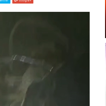
witter
Google+