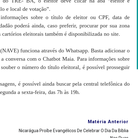
te do TRE- BA, o eleitor deve clicar na aba “eleitor e
lo e local de votação”.
informações sobre o título de eleitor ou CPF, data de
dão poderá ainda, caso preferir, procurar por sua zona
s cartórios eleitorais também é disponibilizada no site.
 (NAVE) funciona através do Whatsapp. Basta adicionar o
ar a conversa com o Chatbot Maia. Para informações sobre
 souber o número do título eleitoral, é possível prosseguir
gens, é possível ainda buscar pela central telefônica do
unda a sexta-feira, das 7h às 19h.
Matéria Anterior
Nicarágua Proíbe Evangélicos De Celebrar O Dia Da Bíblia