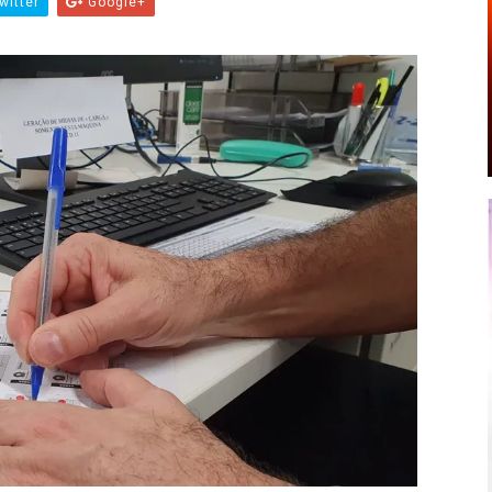
witter
Google+