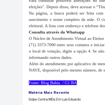
Para consultar possíveis alterações no si
eleições". Depois disso, deve acessar o “Títu
Na página, a busca poderá ser feita com 
nascimento e nome completo da mãe. O cida
eleitoral. A lista com endereço e telefone do
Consulta através do Whatsapp
O Núcleo de Atendimento Virtual ao Eleitor
(71) 3373-7000 entre seus contatos e inici
o local de votação, digite a opção 4. Se não
informando outros dados.
Além do atendimento por aplicativo de mensa
NAVE, disponível pelo mesmo número, de seg
Fonte: Blog Bahia / G1 BA
Matéria Mais Recente
Golpe Contra MEIs Em Luís Eduardo