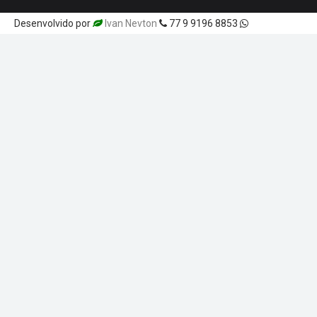
Desenvolvido por
Ivan Nevton
77 9 9196 8853
Templatesyar